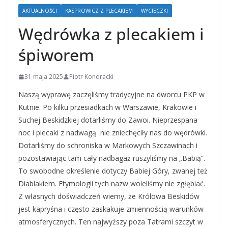
AKTUALNOŚCI
KASPROWICZ Z PLECAKIEM
WYCIECZKI
Wędrówka z plecakiem i
śpiworem
31 maja 2025
Piotr Kondracki
Naszą wyprawę zaczęliśmy tradycyjne na dworcu PKP w
Kutnie. Po kilku przesiadkach w Warszawie, Krakowie i
Suchej Beskidzkiej dotarliśmy do Zawoi. Nieprzespana
noc i plecaki z nadwagą nie zniechęciły nas do wędrówki.
Dotarliśmy do schroniska w Markowych Szczawinach i
pozostawiając tam cały nadbagaż ruszyliśmy na „Babią”.
To swobodne określenie dotyczy Babiej Góry, zwanej też
Diablakiem. Etymologii tych nazw woleliśmy nie zgłębiać.
Z własnych doświadczeń wiemy, że Królowa Beskidów
jest kapryśna i często zaskakuje zmiennością warunków
atmosferycznych. Ten najwyższy poza Tatrami szczyt w