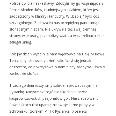
Polsce był dla nas łaskawy. Zdobyliśmy go wspinając się
Percią Akademików, trudniejszym szlakiem, który jest
zaopatrzony w klamry i łańcuchy. W „Babiej” było coś
szczególnego. Zachwyciła nas przepiękną panoramą i
słonecznym niebem. Nie ukrywała też swej ciemnej
strony, wiał ostry, przenikliwy wiatr, a w szczelinach skał
zalegał śnieg.
Kolejny dzień wypełniła nam wędrówka na Halę Miziową.
Ten ciepły, słoneczny dzień zakończył się jednak
deszczem, co pokrzyżowało nam plany zdobycia Pilska o
zachodzie słońca.
Trzeciego dnia ruszyliśmy szlakiem prowadzącym na
Rysiankę. Miejsce szczególnie ukochane przez
kasprowiczowskich pasjonatów gór. Nasz absolwent
Paweł Grochulski upamiętnił swoje liczne pobyty w
Schronisku Górskim PTTK Rysianka piosenką: