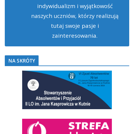
indywidualizm i wyjątkowość
naszych uczniów, którzy realizują
tutaj swoje pasje i
zainteresowania.
NA SKRÓTY